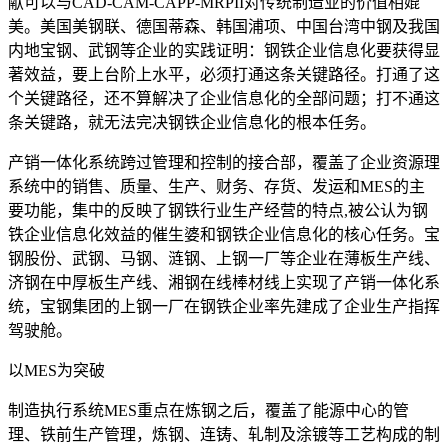
献可以与CAD-CAM-CAPP-MRPII对传统制造业的价值相媲
美。美国美钢联、德国蒂森、韩国浦项、中国台湾中钢及我国
内地宝钢、武钢等企业的实践证明：钢铁企业信息化要获得显
著效益，要上台阶上水平，必须打通这条关键路径。打通了这
个关键路径，还不算解决了企业信息化的全部问题；打不通这
条关键路，就无法完决钢铁企业信息化的根本任务。
产销一体化系统跨过管理和控制的接合部，覆盖了企业资源理
系统中的销售、质量、生产、财务、存货、发运和MES的主
要功能，集中的反映了钢铁行业生产经营的特点,被公认为钢
铁企业信息化效益的催生婆和钢铁企业信息化的核心任务。宝
钢股份、武钢、马钢、涟钢、上钢一厂等企业在薄板生产线、
济钢在中厚板生产线、湘钢在线棒材线上实现了产销一体化系
统，宝钢集团的上钢一厂在钢铁企业率先建成了企业生产指挥
驾驶舱。
以MES为突破
制造执行系统MES重点在炼钢之后，覆盖了能源中心的管
理、铁前生产管理，炼钢、连铸、轧制及涂镀等工艺构成的制