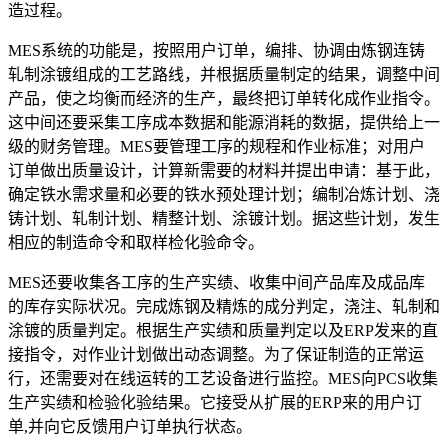
造过程。
MES系统的功能是，按照用户订单，编排、协调由炼钢连铸
轧制涂镀组成的工艺路线，并根据质量制定的结果，调整中间
产品，使之均衡而经济的生产，最终把订单转化成作业指令。
这中间还要采集工序成本数据和能源消耗的数据，提供给上一
级的财务管理。MES要管理工序的规程和作业标准；对用户
订单做出质量设计，计算新需要的材料并提出申请：基于此，
确定铁水需求量和必要的铁水预处理计划；编制冶炼计划、浇
铸计划、轧制计划、精整计划、涂镀计划。据这些计划，发生
相应的制造命令和取样检化验命令。
MES还要收集各工序的生产实绩、收集中间产品库及成品库
的库存实际状况。完成炼钢及精炼的成分判定，浇注、轧制和
涂镀的质量判定。根据生产实绩和质量判定以及ERP发来的直
接指令，对作业计划做出动态调整。为了保证制造的正常运
行，还需要对在线运转的工艺设备进行监控。MES向PCS收集
生产实绩和检验化验结果。它接受从扩展的ERP来的用户订
单,并向它反馈用户订单执行状态。