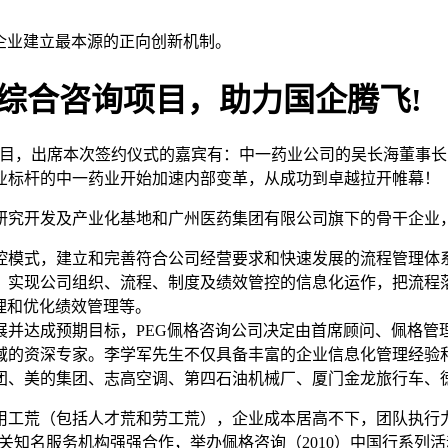
助企业建立最本源的正向创新机制。
T综合咨询项目，助力国企腾飞!
询项目，出席本次签约仪式的嘉宾有：中一药业公司的吴长海董事
业标杆的中一药业开始加速内部变革，从成功到卓越拉开帷幕！
究开发及产业化基地和广州医药集团有限公司旗下的骨干企业，是
控模式，建立和完善符合公司经营要求和快速发展的流程管理体
，实现公司组织、流程、制度及绩效管控的信息化运作，把流程
理和优化绩效管理等。
展并达成预期目标，PEG佩格咨询公司决定由首席顾问、佩格管
域的资深专家。李学军先生不仅具备丰富的企业信息化管理经验和
、美的集团、志高空调、第四石油机械厂、厦门金龙旅行车、徳
临用工荒（包括人才荒和劳工荒），企业成本居高不下，团队执
相关知名服务机构强强合作，举办佩格咨询（2010）中国行系